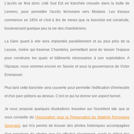
L'accès se fera donc coté Sud Est en tranchée creusée dans la butte de
Lemenc, pour permettre l'accès ferroviaire vers Modane. Les travaux
commence en 1854 et c'est à tirs de mines que la tranchée est construite,
bouleversant quelque peu la vie des chambériens.
La Gare quant à elle sera implantée parallèlement et au plus près de la
Leysse, rivière qui traverse Chambéry, permettant ainsi de laisser l'espace
pour construire les quais et bâtiments nécessaires à son exploitation. A
l'époque, nous sommes encore en Savoie et sous la gouvernance de Victor
Emmanuel.
Plus tard cette tranchée sera couverte pour permette l'édification d'immeuble
et d'un parc piétons au dessus. C'est ce qui lui donne son aspect tunnel.
Je vous propose quelques illustrations trouvées sur l'excellent site que je
vous conseille de
l'Association pour la Préservation du Matériel Ferroviaire
Savoyard
, qui m'a permis de trouver des photos historiques accompagées
d'un reportage de photos que j'ai effectué récemment, avant le début des