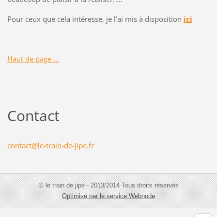
Pour ceux que cela intéresse, je l’ai mis à disposition
ici
Haut de page ...
Contact
contact@
le-train
-de-jipe
.fr
© le train de jipé - 2013/2014 Tous droits réservés
Optimisé par le service Webnode